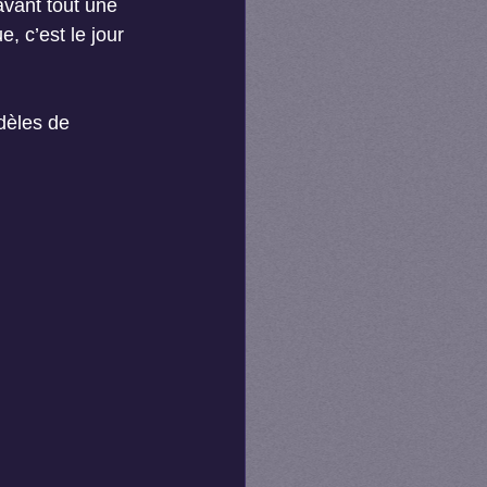
vant tout une 
 c’est le jour 
dèles de 