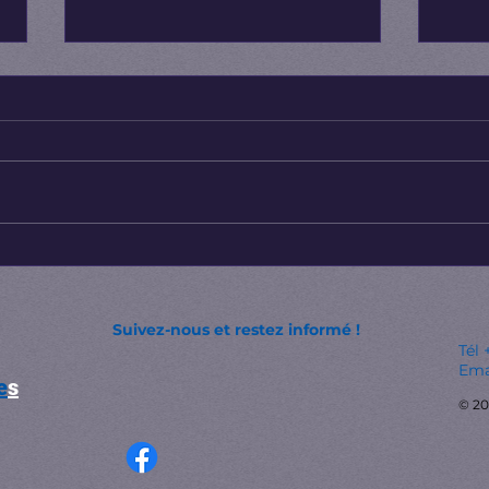
La Géorgie, berceau
Bonn
mondial du vin
Théo
​Suivez-nous et restez informé !
Tél
Ema
e
s
​​​
© 20