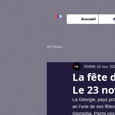
Accueil
A
All Posts
SGN06
22 nov. 20
La fête 
Le 23 n
La Géorgie, pays pro
an l’une de ses fêtes
Giorgoba. Parmi ces 