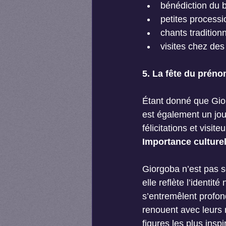
bénédiction du b
petites processi
chants tradition
visites chez des
5. La fête du prén
Étant donné que Gior
est également un jou
félicitations et visiteu
Importance culturell
Giorgoba n’est pas s
elle reflète l’identité
s’entremêlent profo
renouent avec leurs r
figures les plus insp