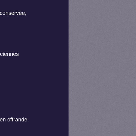
conservée, 
nciennes 
 en offrande.