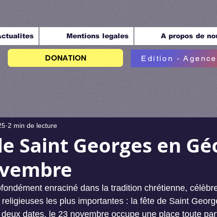
ctualites
Mentions legales
A propos de no
DONATION
Edition - Agence
25
2 min de lecture
de Saint Georges en Géo
ovembre
fondément enraciné dans la tradition chrétienne, célèbre
 religieuses les plus importantes : la fête de Saint Georg
deux dates, le 23 novembre occupe une place toute parti