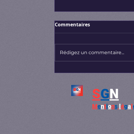
Commentaires
Rédigez un commentaire...
En Géorgie, la mort du
patriarche Élie II
déclenche une émotion
S
G
N
nationale hors norme
M
e
n
t
i
o
n
s
l
é
g
a
l