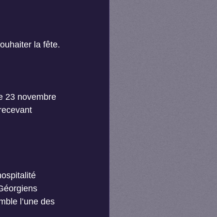
uhaiter la fête.
le 23 novembre 
recevant 
hospitalité 
Géorgiens 
emble l’une des 