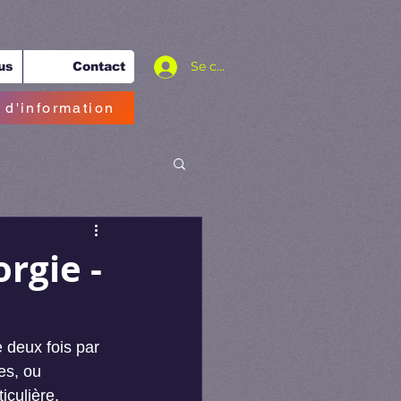
Se connecter
us
Contact
 d'information
rgie -
 deux fois par 
es, ou 
culière, 