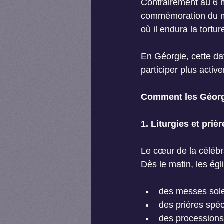
Contrairement au 6 m
commémoration du mar
où il endura la tortu
En Géorgie, cette dat
participer plus activ
Comment les Géorgi
1. Liturgies et priè
Le cœur de la célébra
Dès le matin, les égl
des messes sole
des prières spé
des processions 