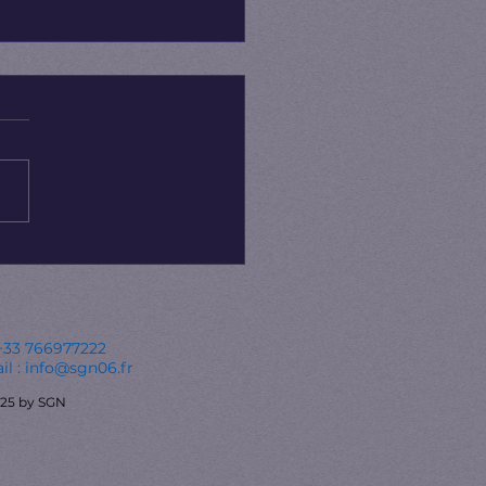
e fête de la
phanie - 19 janvier
+33 766977222
il :
info@sgn06.fr
25 by SGN