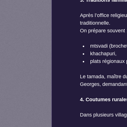
3. Traditions famili
Après l’office religi
traditionnelle.
On prépare souvent 
mtsvadi (broche
khachapuri,
plats régionaux
Le tamada, maître du
Georges, demandant p
4. Coutumes rurales
Dans plusieurs villag