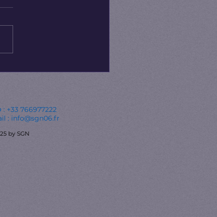
აქტიონ ტაბიძე ნიცაში
რობს?“ - კითხვა,
ელმაც ნიცაში
თული სკოლის
 : ​+33 766977222
რსებას დაუდო სათავე
il :
info@sgn06.fr
25 by SGN