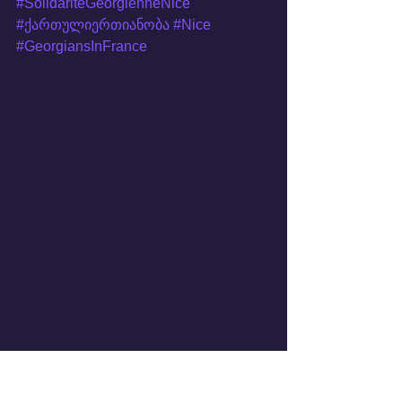
#SolidaritéGéorgienneNice
#ქართულიერთიანობა
#Nice
#GeorgiansInFrance