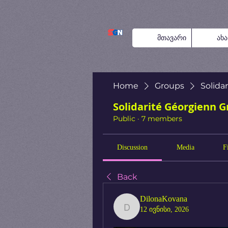
მთავარი
ახ
Home
Groups
Solida
Solidarité Géorgienn 
Public
·
7 members
Discussion
Media
F
Back
DilonaKovana
12 ივნისი, 2026
DilonaKovana