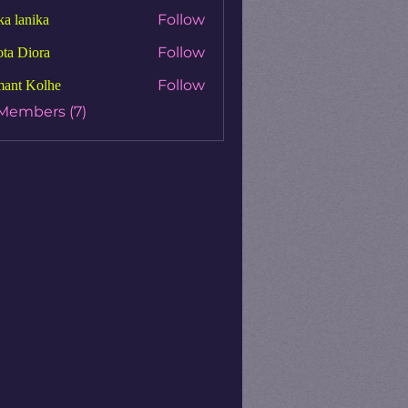
Follow
ka lanika
Follow
ota Diora
Follow
ant Kolhe
 Members (7)