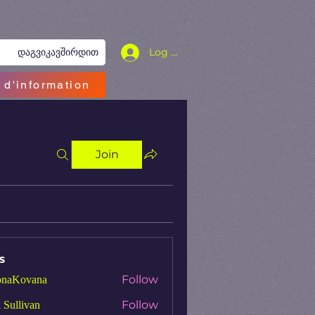
Log In
დაგვიკავშირდით
 d'information
Join
s
Follow
onaKovana
Kovana
Follow
 Sullivan