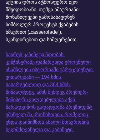
აქციის დროს ატმოსფერო იყო 
მშვიდობიანი, თუმცა ხმაურიანი: 
მონაწილეები გამოსახავდნენ 
სიმბოლურ პროტესტს ქვაბების 
ხმაურით („casserolade“), 
სკანდირებით და სიმღერებით.
ბაირუს კაბინეტი ნდობის 
კენჭისყრაზე დამარცხდა ეროვნული 
ასამბლეის ისტორიაში უპრეცედენტო 
ვითარებაში — 194 ხმის 
სასარგებლოდ და 364 ხმის 
წინააღმდეგ. ამის შემდეგ პრემიერ-
მინისტრს ვალდებულება აქვს 
წარადგინოს გადადგომა პრეზიდენტ 
ემანუელ მაკრონისთვის, რომელიც 
უნდა დაინიშნოს ახალი მთავრობის 
ხელმძღვანელი და კაბინეტი.